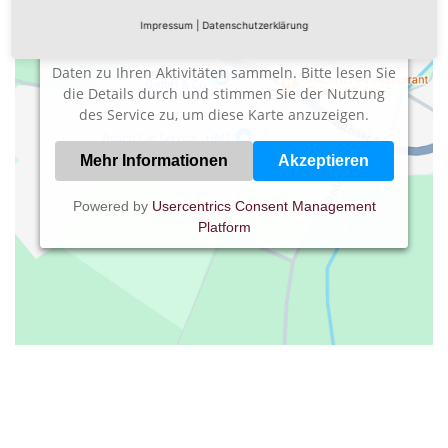
Impressum
|
Datenschutzerklärung
Wir verwenden einen Service eines Drittanbieters,
um Karteninhalte einzubetten. Dieser Service kann
Daten zu Ihren Aktivitäten sammeln. Bitte lesen Sie
die Details durch und stimmen Sie der Nutzung
des Service zu, um diese Karte anzuzeigen.
Mehr Informationen
Akzeptieren
Powered by
Usercentrics Consent Management
Platform