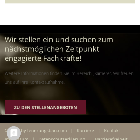
Wir stellen ein und suchen zum
nächstmöglichen Zeitpunkt
engagierte Fachkräfte!
Weitere Informationen finden Sie im Bereich „Karriere“. Wir freuen
uns auf Ihre Kontaktaufnahme.
ZU DEN STELLENANGEBOTEN
© 2026 by feuerungsbau.com |
Karriere
|
Kontakt
|
Impressum
|
Datenschutzerklärung
|
Barrierefreiheit